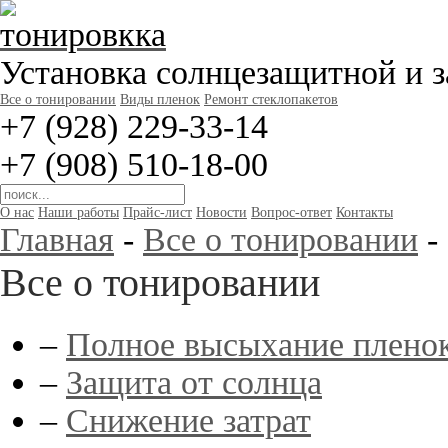
Установка солнцезащитной и 
Все о тонировании
Виды пленок
Ремонт стеклопакетов
+7 (928) 229-33-14
+7 (908) 510-18-00
О нас
Наши работы
Прайс-лист
Новости
Вопрос-ответ
Контакты
Главная
-
Все о тонировании
-
Все о тонировании
–
Полное высыхание плено
–
Защита от солнца
–
Снижение затрат