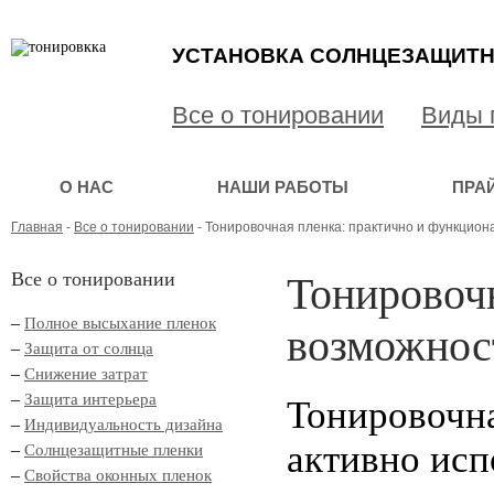
УСТАНОВКА СОЛНЦЕЗАЩИТН
Все о тонировании
Виды 
О НАС
НАШИ РАБОТЫ
ПРА
Главная
-
Все о тонировании
- Тонировочная пленка: практично и функцион
Все о тонировании
Тонировочн
–
Полное высыхание пленок
возможнос
–
Защита от солнца
–
Снижение затрат
–
Защита интерьера
Тонировочна
–
Индивидуальность дизайна
активно исп
–
Солнцезащитные пленки
–
Свойства оконных пленок