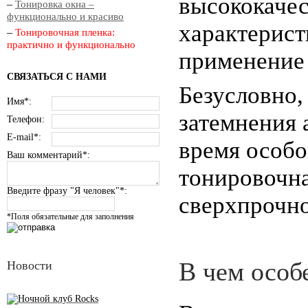
высококаче
–
Тонировка окна –
функционально и красиво
характерист
–
Тонировочная пленка:
практично и функционально
применение 
СВЯЗАТЬСЯ С НАМИ
Безусловно,
Имя*:
затемнения 
Телефон:
E-mail*:
время особо
Ваш комментарий*:
тонировочна
Введите фразу "Я человек"*:
сверхпрочно
*Поля обязательные для заполнения
В чем особ
Новости