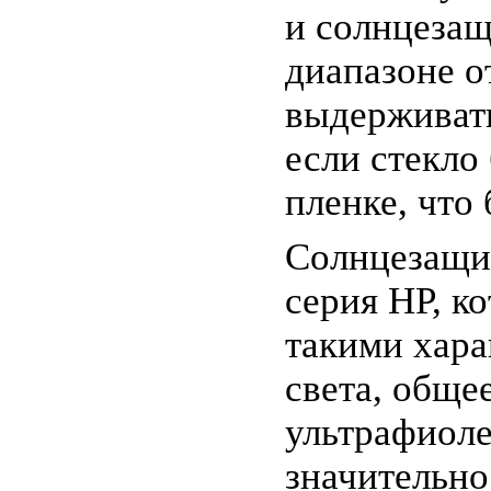
и солнцезащ
диапазоне о
выдерживать
если стекло
пленке, что
Солнцезащит
серия HP, к
такими хара
света, обще
ультрафиоле
значительно