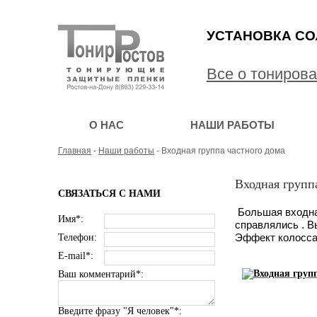
УСТАНОВКА СО
Все о тониров
О НАС
НАШИ РАБОТЫ
Главная
-
Наши работы
- Входная группа частного дома
Входная групп
СВЯЗАТЬСЯ С НАМИ
Большая входна
Имя*:
справлялись . В
Эффект колоссал
Телефон:
E-mail*:
Ваш комментарий*:
Введите фразу "Я человек"*: